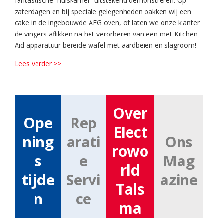
fantastische “huiskamer” uitstekend demonstreren. Op
zaterdagen en bij speciale gelegenheden bakken wij een
cake in de ingebouwde AEG oven, of laten we onze klanten
de vingers aflikken na het verorberen van een met Kitchen
Aid apparatuur bereide wafel met aardbeien en slagroom!
Lees verder >>
Over
Ope
Rep
Elect
ning
arati
Ons
rowo
s
e
Mag
rld
tijde
Servi
azine
Tals
n
ce
ma